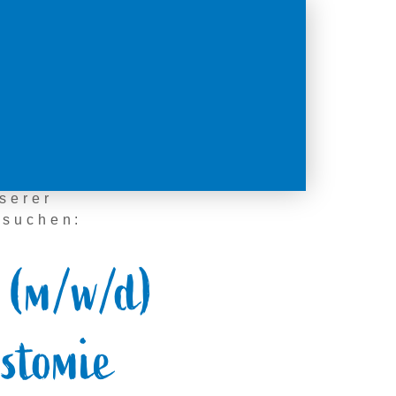
serer
 suchen:
t (m/w/d)
ostomie