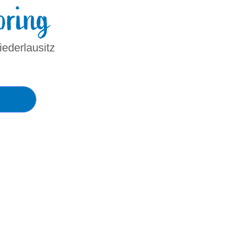
oring
ederlausitz