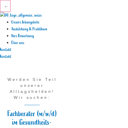
springen
Unsere Jobangebote
Ausbildung & Praktikum
Ihre Bewerbung
Über uns
Kontakt
Zum
Kontakt
Inhalt
springen
Werden Sie Teil
unserer
Alltagshelden!
Wir suchen:
Fach­berater (m/w/d)
im Gesundheits­